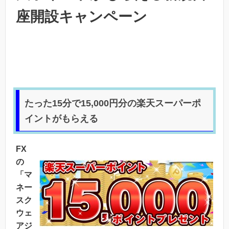
座開設キャンペーン
たった15分で15,000円分の楽天スーパーポ
イントがもらえる
FX
の
「マ
ネー
スク
ウェ
アジ