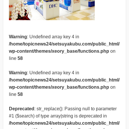
Warning
: Undefined array key 4 in
/home/topicnews24/setsuyakubu.com/public_html/
wp-content/themes/xeory_base/functions.php
on
line
58
Warning
: Undefined array key 4 in
/home/topicnews24/setsuyakubu.com/public_html/
wp-content/themes/xeory_base/functions.php
on
line
58
Deprecated
: str_replace(): Passing null to parameter
#1 ($search) of type array|string is deprecated in
/home/topicnews24/setsuyakubu.com/public_html/