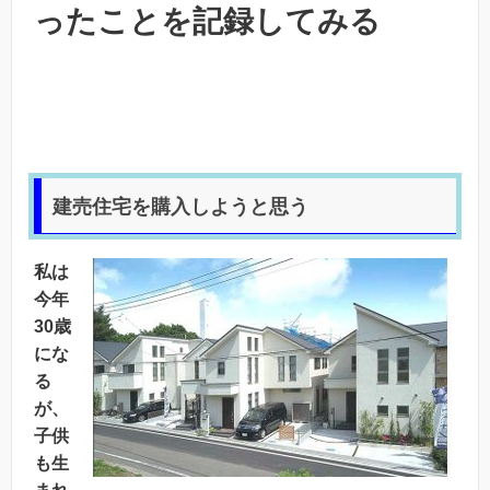
ったことを記録してみる
建売住宅を購入しようと思う
私は
今年
30歳
にな
る
が、
子供
も生