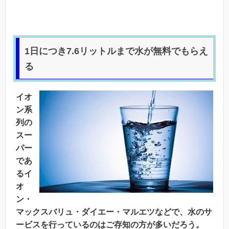
1日につき7.6リットルまで水が無料でもらえ
る
イオ
ン系
列の
スー
パー
であ
るイ
オ
ン・
マックスバリュ・ダイエー・マルエツなどで、水のサ
ービスを行っているのはご存知の方が多いだろう。