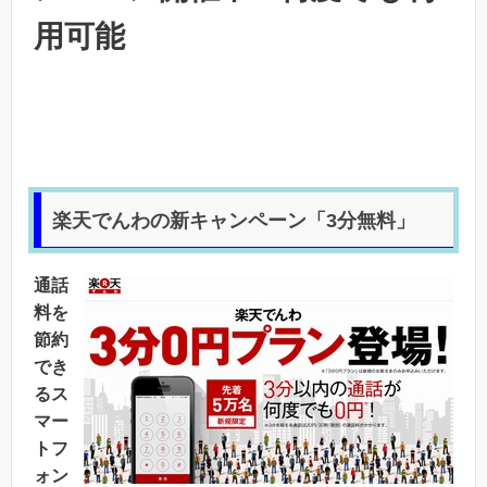
用可能
楽天でんわの新キャンペーン「3分無料」
通話
料を
節約
でき
るス
マー
トフ
ォン