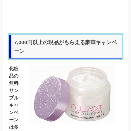
7,000円以上の現品がもらえる豪華キャンペ
ーン
化粧
品の
無料
サン
プル
キャ
ンペ
ーン
は多