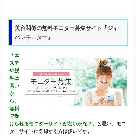
美容関係の無料モニター募集サイト「ジャ
パンモニター」
「エ
ステ
や脱
毛は
高い
か
ら、
無料
で受
けられるモニターサイトがないかな？」
と思い、モニ
ターサイトに登録する方は多いです。