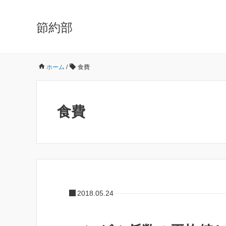
節約部
ホーム
/
食費
食費
2018.05.24