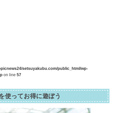
opicnews24/setsuyakubu.com/public_html/wp-
hp
on line
57
を使ってお得に遊ぼう