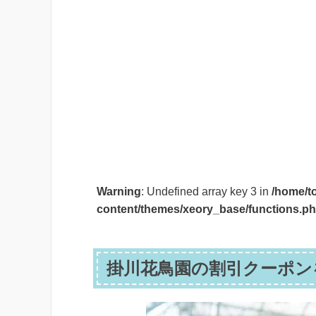
Warning
: Undefined array key 3 in
/home/t
content/themes/xeory_base/functions.p
掛川花鳥園の割引クーポン