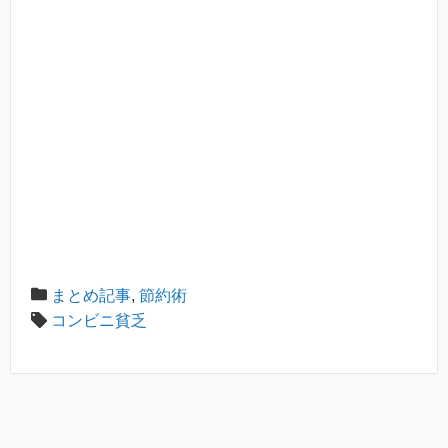
まとめ記事
,
節約術
コンビニ貧乏