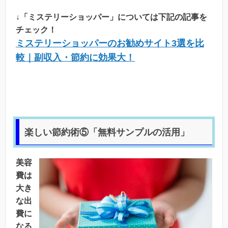
↓「ミステリーショッパー」については下記の記事を
チェック！
ミステリーショッパーのお勧めサイト3選を比
較｜副収入・節約に効果大！
楽しい節約術⑤「無料サンプルの活用」
美容
費は
大き
な出
費に
なる