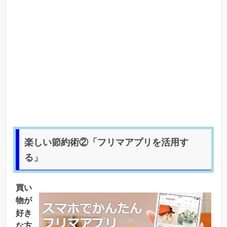
楽しい節約術②「フリマアプリを活用す
る」
買い
物が
好き
な方