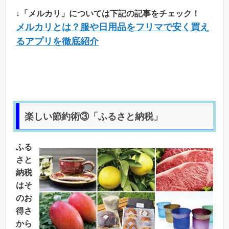
↓「メルカリ」については下記の記事をチェック！
メルカリとは？服や日用品をフリマで安く買え
るアプリを徹底紹介
楽しい節約術③「ふるさと納税」
ふる
さと
納税
はそ
のお
得さ
から