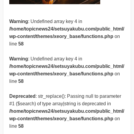
Warning
: Undefined array key 4 in
/home/topicnews24/setsuyakubu.com/public_html/
wp-content/themes/xeory_base/functions.php
on
line
58
Warning
: Undefined array key 4 in
/home/topicnews24/setsuyakubu.com/public_html/
wp-content/themes/xeory_base/functions.php
on
line
58
Deprecated
: str_replace(): Passing null to parameter
#1 ($search) of type array|string is deprecated in
/home/topicnews24/setsuyakubu.com/public_html/
wp-content/themes/xeory_base/functions.php
on
line
58