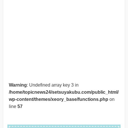
Warning
: Undefined array key 3 in
/home/topicnews24/setsuyakubu.com/public_html/
wp-content/themes/xeory_base/functions.php
on
line
57