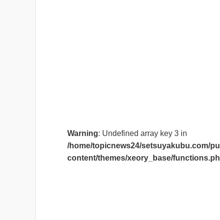
Warning
: Undefined array key 3 in
/home/topicnews24/setsuyakubu.com/pub
content/themes/xeory_base/functions.p