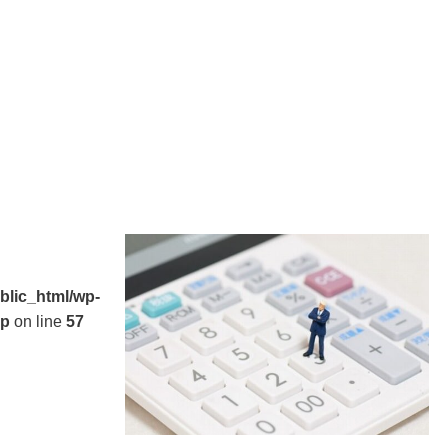
lic_html/wp-
hp
on line
57