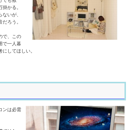
けでも敷
万掛かる。
らないが、
音だろう。
ので、この
用で一人暮
考にしてほしい。
コンは必需