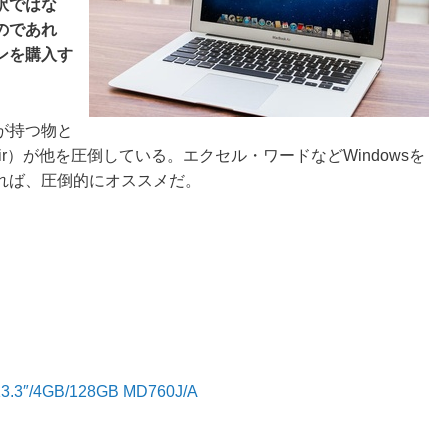
訳ではな
のであれ
ンを購入す
が持つ物と
Air）が他を圧倒している。エクセル・ワードなどWindowsを
れば、圧倒的にオススメだ。
/13.3″/4GB/128GB MD760J/A