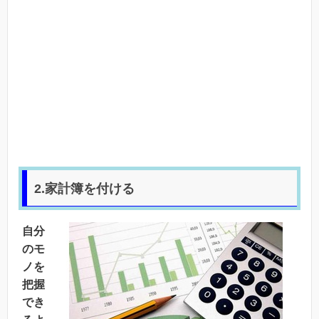
2.家計簿を付ける
自分
のモ
ノを
把握
でき