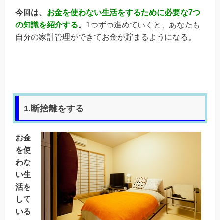
今回は、
お金を使わない生活をするために必要な7つ
の知識を紹介する
。
1つずつ進めていくと、あなたも
自分の家計管理ができてお金が貯まるようになる。
1.断捨離をする
お金
を使
わな
い生
活を
して
いる