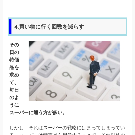
4.買い物に行く回数を減らす
その
日の
特価
品を
求め
て、
毎日
のよ
うに
スーパーに通う方が多い。
しかし、それはスーパーの戦略にはまってしまってい