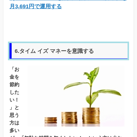
月3,691円で運用する
6.タイム イズ マネーを意識する
「お
金を
節約
した
い！
」と
思う
方は
多い